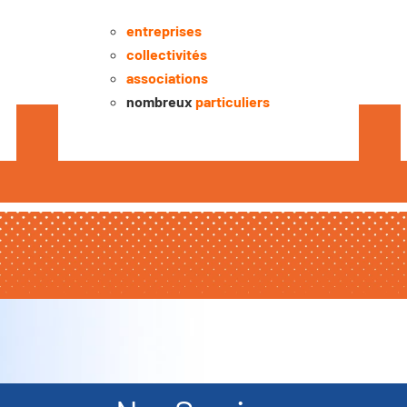
entreprises
collectivités
associations
nombreux
particuliers