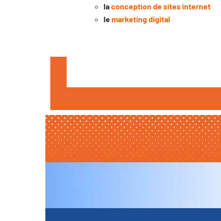
la
conception de sites internet
le
marketing digital